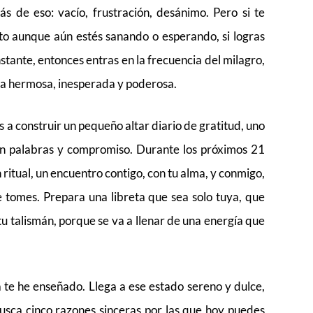
ás de eso: vacío, frustración, desánimo. Pero si te
alto aunque aún estés sanando o esperando, si logras
stante, entonces entras en la frecuencia del milagro,
ma hermosa, inesperada y poderosa.
 a construir un pequeño altar diario de gratitud, uno
 con palabras y compromiso. Durante los próximos 21
 ritual, un encuentro contigo, con tu alma, y conmigo,
e tomes. Prepara una libreta que sea solo tuya, que
 tu talismán, porque se va a llenar de una energía que
a te he enseñado. Llega a ese estado sereno y dulce,
busca cinco razones sinceras por las que hoy puedes