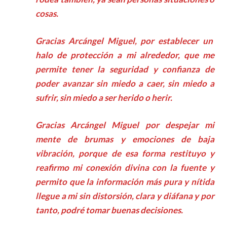
cosas.
Gracias Arcángel Miguel, por establecer un
halo de protección a mi alrededor, que me
permite tener la seguridad y confianza de
poder avanzar sin miedo a caer, sin miedo a
sufrir, sin miedo a ser herido o herir.
Gracias Arcángel Miguel por despejar mi
mente de brumas y emociones de baja
vibración, porque de esa forma restituyo y
reafirmo mi conexión divina con la fuente y
permito que la información más pura y nítida
llegue a mi sin distorsión, clara y diáfana y por
tanto, podré tomar buenas decisiones.