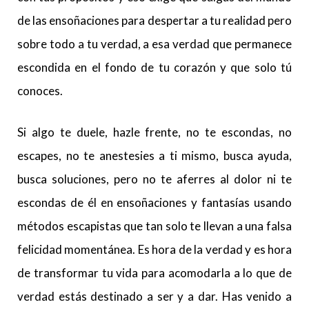
de las ensoñaciones para despertar a tu realidad pero
sobre todo a tu verdad, a esa verdad que permanece
escondida en el fondo de tu corazón y que solo tú
conoces.
Si algo te duele, hazle frente, no te escondas, no
escapes, no te anestesies a ti mismo, busca ayuda,
busca soluciones, pero no te aferres al dolor ni te
escondas de él en ensoñaciones y fantasías usando
métodos escapistas que tan solo te llevan a una falsa
felicidad momentánea. Es hora de la verdad y es hora
de transformar tu vida para acomodarla a lo que de
verdad estás destinado a ser y a dar. Has venido a