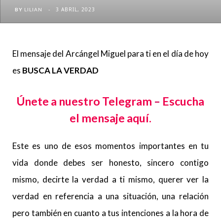
3 ABRIL, 2023
BY
LILIAN
El mensaje del Arcángel Miguel para ti en el día de hoy
es
BUSCA LA VERDAD
Únete a nuestro Telegram
–
Escucha
el mensaje aquí.
Este es uno de esos momentos importantes en tu
vida donde debes ser honesto, sincero contigo
mismo, decirte la verdad a ti mismo, querer ver la
verdad en referencia a una situación, una relación
pero también en cuanto a tus intenciones a la hora de