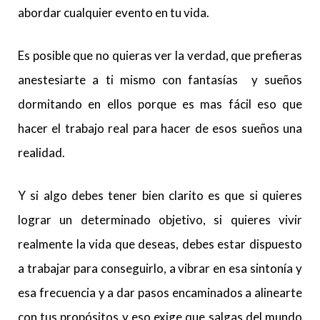
abordar cualquier evento en tu vida.
Es posible que no quieras ver la verdad, que prefieras
anestesiarte a ti mismo con fantasías y sueños
dormitando en ellos porque es mas fácil eso que
hacer el trabajo real para hacer de esos sueños una
realidad.
Y si algo debes tener bien clarito es que si quieres
lograr un determinado objetivo, si quieres vivir
realmente la vida que deseas, debes estar dispuesto
a trabajar para conseguirlo, a vibrar en esa sintonía y
esa frecuencia y a dar pasos encaminados a alinearte
con tus propósitos y eso exige que salgas del mundo