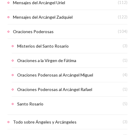
Mensajes del Arcángel Uriel
(112)
Mensajes del Arcángel Zadquiel
(122)
Oraciones Poderosas
(104)
Misterios del Santo Rosario
(3)
Oraciones a la Virgen de Fátima
(1)
Oraciones Poderosas al Arcángel Miguel
(4)
Oraciones Poderosas al Arcángel Rafael
(1)
Santo Rosario
(5)
Todo sobre Ángeles y Arcángeles
(3)