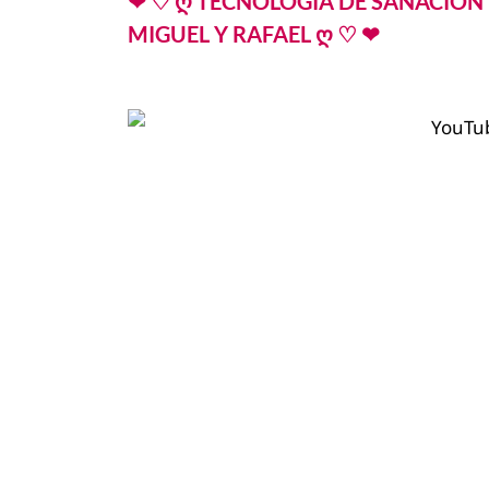
❤ ♡ ღ TECNOLOGIA DE SANACIÓN
MIGUEL Y RAFAEL ღ ♡ ❤