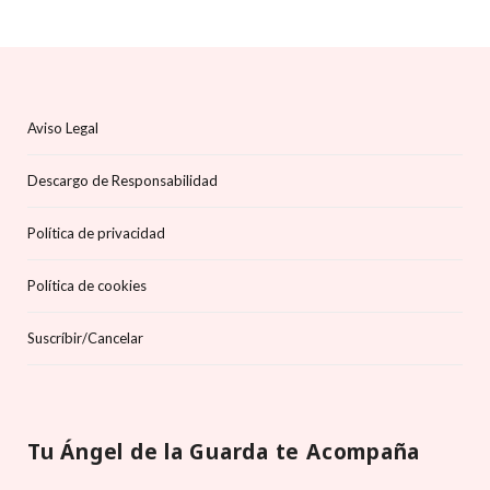
Aviso Legal
Descargo de Responsabilidad
Política de privacidad
Política de cookies
Suscríbir/Cancelar
Tu Ángel de la Guarda te Acompaña