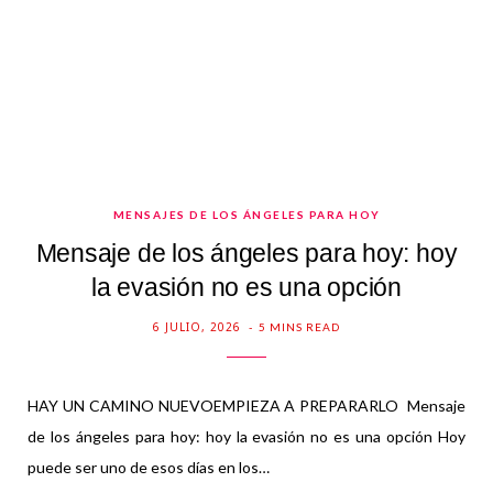
MENSAJES DE LOS ÁNGELES PARA HOY
Mensaje de los ángeles para hoy: hoy
la evasión no es una opción
6 JULIO, 2026
5 MINS READ
HAY UN CAMINO NUEVOEMPIEZA A PREPARARLO Mensaje
de los ángeles para hoy: hoy la evasión no es una opción Hoy
puede ser uno de esos días en los…