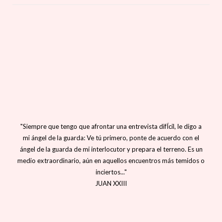
"Siempre que tengo que afrontar una entrevista difÍcil, le digo a
mi ángel de la guarda: Ve tú primero, ponte de acuerdo con el
ángel de la guarda de mi interlocutor y prepara el terreno. Es un
medio extraordinario, aún en aquellos encuentros más temidos o
inciertos..."
JUAN XXIII