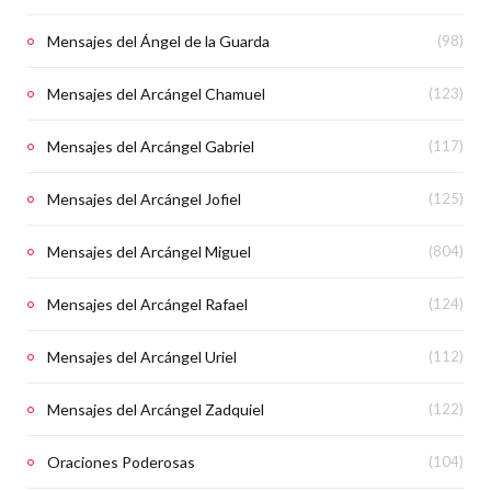
Mensajes del Ángel de la Guarda
(98)
Mensajes del Arcángel Chamuel
(123)
Mensajes del Arcángel Gabriel
(117)
Mensajes del Arcángel Jofiel
(125)
Mensajes del Arcángel Miguel
(804)
Mensajes del Arcángel Rafael
(124)
Mensajes del Arcángel Uriel
(112)
Mensajes del Arcángel Zadquiel
(122)
Oraciones Poderosas
(104)