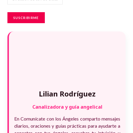
de
correo
SUSCRIBIRME
electrónico
Lilian Rodríguez
Canalizadora y guía angelical
En Comunícate con los Ángeles comparto mensajes
diarios, oraciones y guías prácticas para ayudarte a
conectar con tus ángeles, escuchar tu intuición y