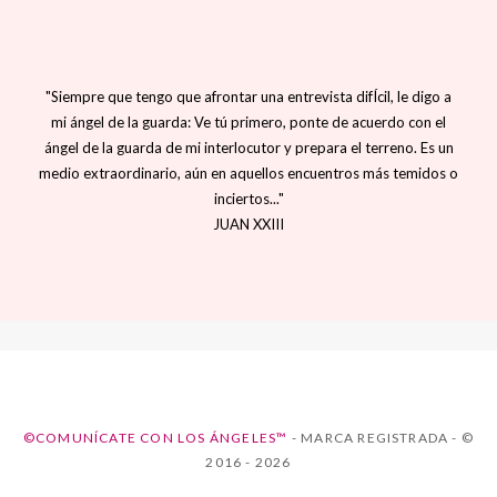
"Siempre que tengo que afrontar una entrevista difÍcil, le digo a
mi ángel de la guarda: Ve tú primero, ponte de acuerdo con el
ángel de la guarda de mi interlocutor y prepara el terreno. Es un
medio extraordinario, aún en aquellos encuentros más temidos o
inciertos..."
JUAN XXIII
©COMUNÍCATE CON LOS ÁNGELES™
- MARCA REGISTRADA - ©
2016 - 2026