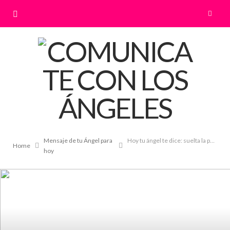
Mensaje de tu Ángel para
Hoy tu ángel te dice: suelta la presión
Home
hoy