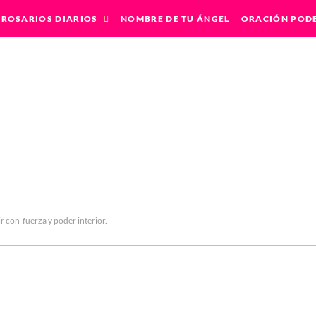
ROSARIOS DIARIOS
NOMBRE DE TU ÁNGEL
ORACIÓN POD
ir con fuerza y poder interior.