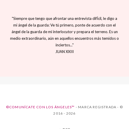
"Siempre que tengo que afrontar una entrevista difÍcil, le digo a
mi ángel de la guarda: Ve tú primero, ponte de acuerdo con el
ángel de la guarda de mi interlocutor y prepara el terreno. Es un
medio extraordinario, aún en aquellos encuentros más temidos o
inciertos..."
JUAN XXIII
©COMUNÍCATE CON LOS ÁNGELES™
- MARCA REGISTRADA - ©
2016 - 2026