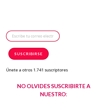
E
s
c
SUSCRIBIRSE
r
i
Únete a otros 1.741 suscriptores
b
e
NO OLVIDES SUSCRIBIRTE A
t
NUESTRO:
u