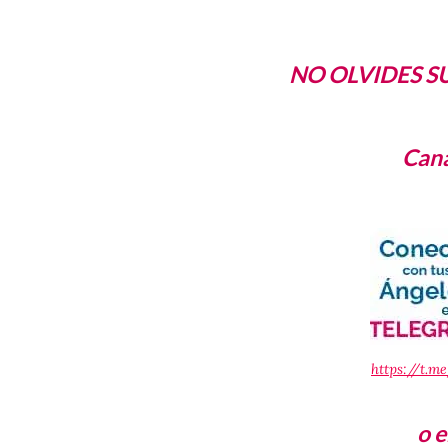
NO OLVIDES S
Cana
https://t.m
o 