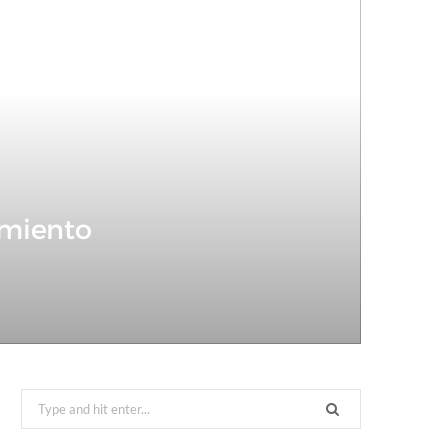
imiento
Search
for: