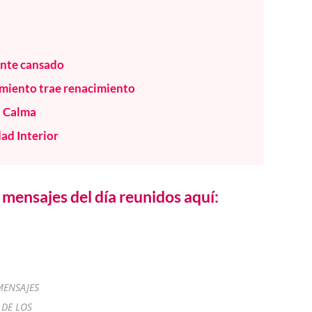
iente cansado
miento trae renacimiento
a Calma
dad Interior
mensajes del día reunidos aquí:
MENSAJES
DE LOS