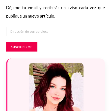
Déjame tu email y recibirás un aviso cada vez que
publique un nuevo artículo.
Dirección
de
correo
SUSCRIBIRME
electrónico