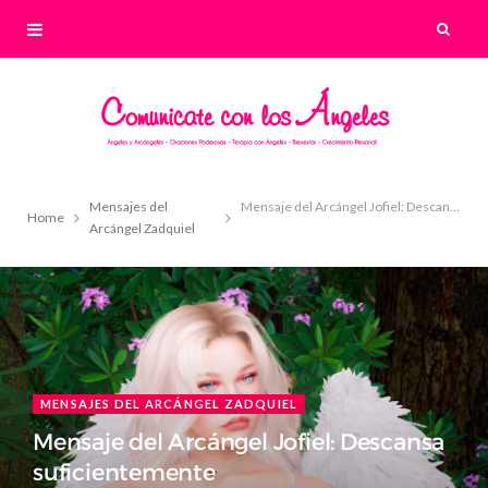
Mensajes del
Mensaje del Arcángel Jofiel: Descansa suficientemente
Home
Arcángel Zadquiel
MENSAJES DEL ARCÁNGEL ZADQUIEL
Mensaje del Arcángel Jofiel: Descansa
suficientemente