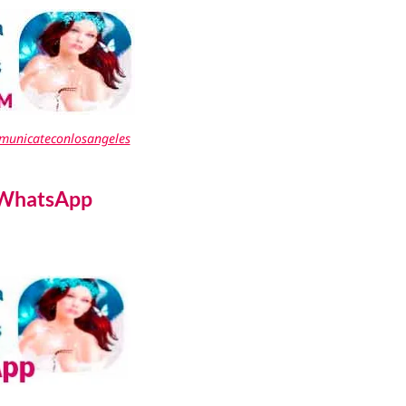
omunicateconlosangeles
 WhatsApp