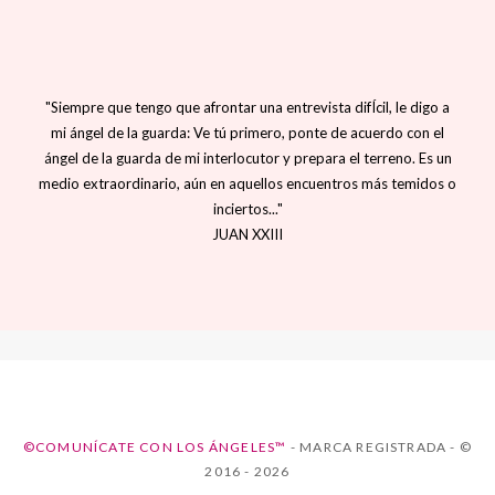
"Siempre que tengo que afrontar una entrevista difÍcil, le digo a
mi ángel de la guarda: Ve tú primero, ponte de acuerdo con el
ángel de la guarda de mi interlocutor y prepara el terreno. Es un
medio extraordinario, aún en aquellos encuentros más temidos o
inciertos..."
JUAN XXIII
©COMUNÍCATE CON LOS ÁNGELES™
- MARCA REGISTRADA - ©
2016 - 2026