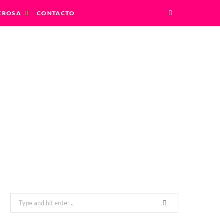
EROSA
CONTACTO
ENSAMIENTO NEGATIVO☀??
Search
for: