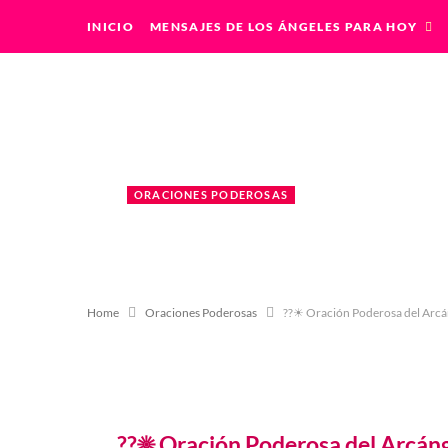
INICIO
MENSAJES DE LOS ÁNGELES PARA HOY
ORACIONES PODEROSAS
??☀ Oración Poderosa d
10 DICIEMBRE, 2020
BY
LILIAN
Home
Oraciones Poderosas
??☀ Oración Poderosa del A
??☀ Oración Poderosa del Arcán