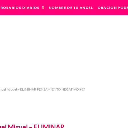
ROSARIOS DIARIOS
NOMBRE DE TU ÁNGEL
ORACIÓN POD
el Arcángel Miguel – ELIMINAR P
rcángel Miguel – ELIMINAR PENSAMIENTO NEGATIVO☀??
gel Miguel – ELIMINAR