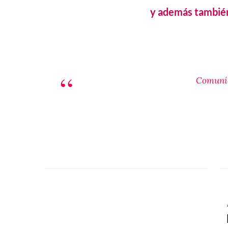
y además tambié
Comuníc