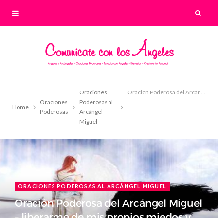
Oraciones
Oración Poderosa del Arcángel Miguel – liberarme de mis propios miedos y fantasmas
Oraciones
Poderosas al
Home
Poderosas
Arcángel
Miguel
ORACIONES PODEROSAS AL ARCÁNGEL MIGUEL
Oración Poderosa del Arcángel Miguel
– liberarme de mis propios miedos y