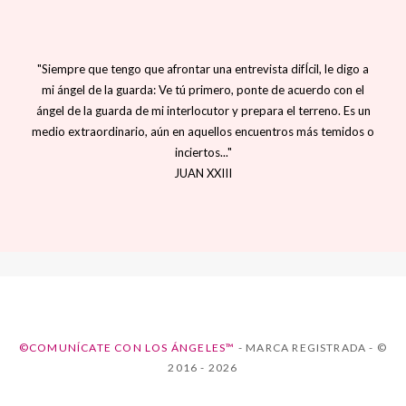
"Siempre que tengo que afrontar una entrevista difÍcil, le digo a
mi ángel de la guarda: Ve tú primero, ponte de acuerdo con el
ángel de la guarda de mi interlocutor y prepara el terreno. Es un
medio extraordinario, aún en aquellos encuentros más temidos o
inciertos..."
JUAN XXIII
©COMUNÍCATE CON LOS ÁNGELES™
- MARCA REGISTRADA - ©
2016 - 2026