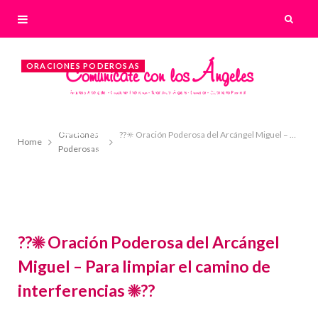
ORACIONES PODEROSAS
??☀ Oración Poderosa del Arcángel
Miguel – Para limpiar el camino de
interferencias ☀??
Oraciones
??☀ Oración Poderosa del Arcángel Miguel – Para limpiar el camino de interferencias ☀??
Home
Poderosas
8 OCTUBRE, 2020
BY
LILIAN
??☀ Oración Poderosa del Arcángel
Miguel – Para limpiar el camino de
interferencias ☀??