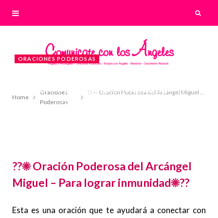
ORACIONES PODEROSAS
??☀ Oración Poderosa del Arcángel
Miguel – Para lograr inmunidad☀??
Oraciones
??☀ Oración Poderosa del Arcángel Miguel – Para lograr inmunidad☀??
Home
Poderosas
22 NOVIEMBRE, 2020
BY
LILIAN
??☀ Oración Poderosa del Arcángel
Miguel – Para lograr inmunidad☀??
Esta es una oración que te ayudará a conectar con