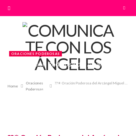
ORACIONES PODEROSAS
??☀ Oración Poderosa del Arcángel
Miguel – SOLUCIONES MILAGROSAS
☀??
Oraciones
??☀ Oración Poderosa del Arcángel Miguel – SOLUCIONES MILAGROSAS☀??
Home
Poderosas
29 SEPTIEMBRE, 2020
BY
LILIAN